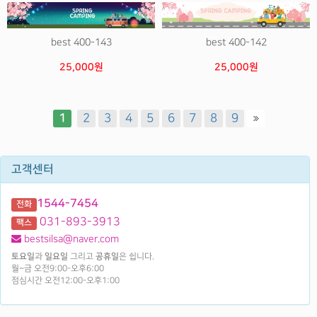
best 400-143
best 400-142
25,000원
25,000원
1
2
3
4
5
6
7
8
9
고객센터
1544-7454
전화
031-893-3913
팩스
bestsilsa@naver.com
토요일
과
일요일
그리고
공휴일
은 쉽니다.
월~금 오전9:00-오후6:00
점심시간 오전12:00-오후1:00