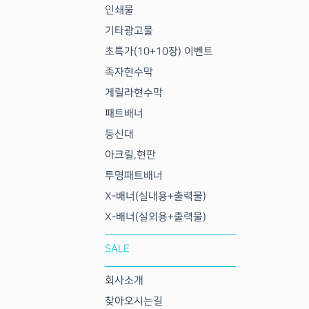
인쇄물
기타광고물
초특가(10+10장) 이벤트
족자현수막
게릴라현수막
패트배너
등신대
아크릴,현판
투명패트배너
X-배너(실내용+출력물)
X-배너(실외용+출력물)
SALE
회사소개
찾아오시는길