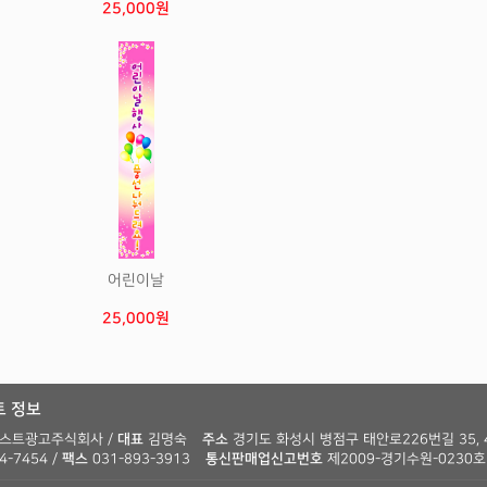
25,000원
어린이날
25,000원
 정보
스트광고주식회사 /
대표
김명숙
주소
경기도 화성시 병점구 태안로226번길 35, 
4-7454 /
팩스
031-893-3913
통신판매업신고번호
제2009-경기수원-0230호